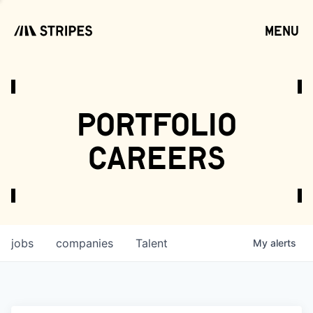
menu
open
portfolio
careers
jobs
companies
Talent
My
alerts